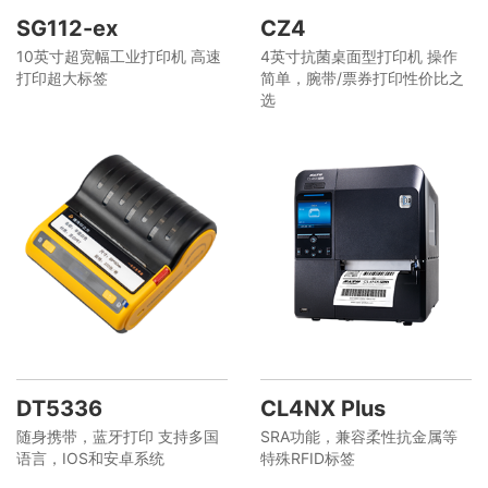
SG112-ex
CZ4
10英寸超宽幅工业打印机 高速
4英寸抗菌桌面型打印机 操作
打印超大标签
简单，腕带/票券打印性价比之
选
DT5336
CL4NX Plus
随身携带，蓝牙打印 支持多国
SRA功能，兼容柔性抗金属等
语言，IOS和安卓系统
特殊RFID标签